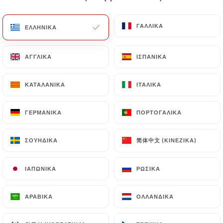
EL
ΜΕΝΟΎ
ΓΑΛΛΙΚΆ
ΓΑΛΛΙΚΆ
ΕΛΛΗΝΙΚΆ
ΕΛΛΗΝΙΚΆ
ΑΓΓΛΙΚΆ
ΑΓΓΛΙΚΆ
ΙΣΠΑΝΙΚΆ
ΙΣΠΑΝΙΚΆ
ΚΑΤΑΛΑΝΙΚΆ
ΚΑΤΑΛΑΝΙΚΆ
ΙΤΑΛΙΚΆ
ΙΤΑΛΙΚΆ
/
ΑΡΧΙΚΉ
ΕΠΑΦΉ
Επαφή
ΓΕΡΜΑΝΙΚΆ
ΓΕΡΜΑΝΙΚΆ
ΠΟΡΤΟΓΑΛΙΚΆ
ΠΟΡΤΟΓΑΛΙΚΆ
简体中文 (ΚΙΝΈΖΙΚΑ)
简体中文 (ΚΙΝΈΖΙΚΑ)
ΣΟΥΗΔΙΚΆ
ΣΟΥΗΔΙΚΆ
ΙΑΠΩΝΙΚΆ
ΙΑΠΩΝΙΚΆ
ΡΩΣΙΚΆ
ΡΩΣΙΚΆ
ΑΡΑΒΙΚΆ
ΑΡΑΒΙΚΆ
ΟΛΛΑΝΔΙΚΆ
ΟΛΛΑΝΔΙΚΆ
La Chamade